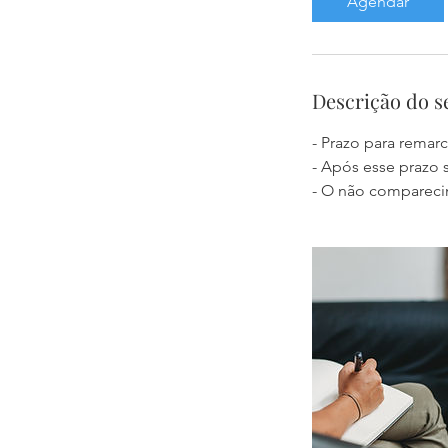
Agendar
Descrição do s
- Prazo para remar
- Após esse prazo 
- O não compareci