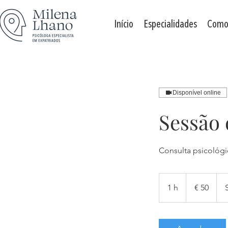
Início
Especialidades
Como
Disponível online
Sessão 
Consulta psicológi
50
euro
1 h
1
€ 50